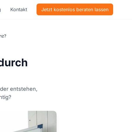
g
Kontakt
Jetzt kostenlos beraten lassen
enz?
 durch
lder entstehen,
htig?