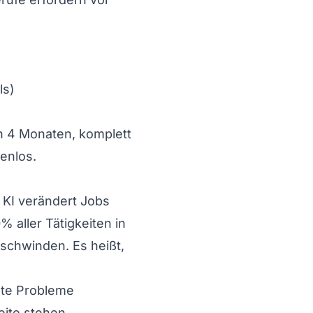
ls)
In 4 Monaten, komplett
enlos.
: KI verändert Jobs
 aller Tätigkeiten in
rschwinden. Es heißt,
nnte Probleme
eite stehen.