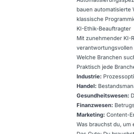
bauen automatisierte 
klassische Programmi
KI-Ethik-Beauftragter
Mit zunehmender KI-R
verantwortungsvollen E
Welche Branchen such
Praktisch jede Branch
Industrie:
Prozessopti
Handel:
Bestandsmana
Gesundheitswesen:
D
Finanzwesen:
Betrugs
Marketing:
Content-Er
Was brauchst du, um 
Das Gute: Du brauchst