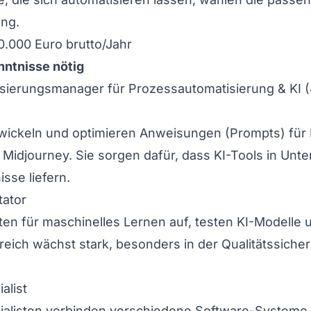
ung.
0.000 Euro brutto/Jahr
ntnisse nötig
lisierungsmanager für Prozessautomatisierung & KI
(
wickeln und optimieren Anweisungen (Prompts) für
Midjourney. Sie sorgen dafür, dass KI-Tools in Unt
sse liefern.
tator
aten für maschinelles Lernen auf, testen KI-Modelle
reich wächst stark, besonders in der Qualitätssiche
alist
ialisten verbinden verschiedene Software-Systeme