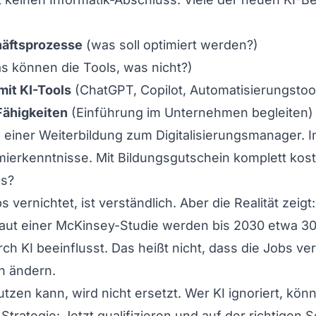
häftsprozesse
(was soll optimiert werden?)
s können die Tools, was nicht?)
mit KI-Tools
(ChatGPT, Copilot, Automatisierungstoo
ähigkeiten
(Einführung im Unternehmen begleiten)
n einer Weiterbildung zum
Digitalisierungsmanager
. 
ierkenntnisse. Mit Bildungsgutschein komplett kost
bs?
 vernichtet, ist verständlich. Aber die Realität zeigt
Laut einer McKinsey-Studie werden bis 2030 etwa 30%
h KI beeinflusst. Das heißt nicht, dass die Jobs ve
n ändern.
tzen kann, wird nicht ersetzt. Wer KI ignoriert, kö
rategie: Jetzt qualifizieren und auf der richtigen S