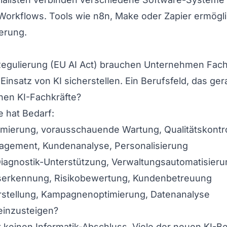
Workflows. Tools wie n8n, Make oder Zapier ermögl
erung.
egulierung (EU AI Act) brauchen Unternehmen Fachl
insatz von KI sicherstellen. Ein Berufsfeld, das ger
en KI-Fachkräfte?
e hat Bedarf:
mierung, vorausschauende Wartung, Qualitätskontro
gement, Kundenanalyse, Personalisierung
iagnostik-Unterstützung, Verwaltungsautomatisieru
erkennung, Risikobewertung, Kundenbetreuung
stellung, Kampagnenoptimierung, Datenanalyse
einzusteigen?
 keinen Informatik-Abschluss. Viele der neuen KI-Be