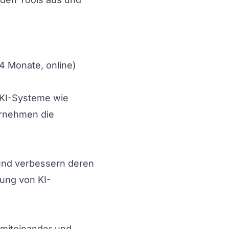
4 Monate, online)
 KI-Systeme wie
ernehmen die
 und verbessern deren
rung von KI-
 miteinander und