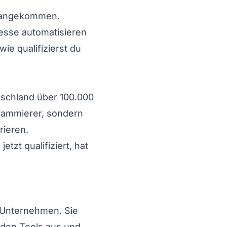
ag angekommen.
esse automatisieren
e qualifizierst du
utschland über 100.000
ogrammierer, sondern
rieren.
tzt qualifiziert, hat
n Unternehmen. Sie
enden Tools aus und