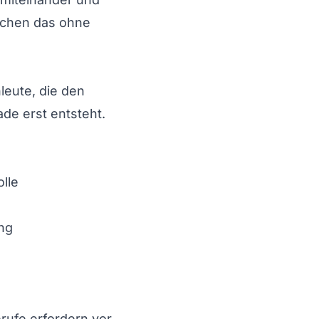
ichen das ohne
eute, die den
ade erst entsteht.
lle
ng
rufe erfordern vor