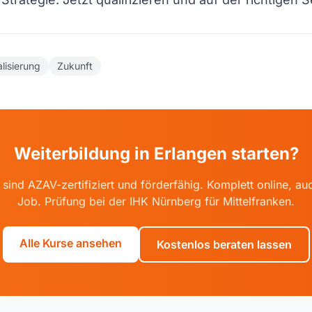
alisierung
Zukunft
Weiterbildung in Erlangen starten?
sind AZAV-zertifiziert und förderfähig. Komplett online, 
Job. Prüfung bei der IHK Nürnberg für Mittelfranken.
Alle Kurse ansehen
Kostenlos beraten lassen