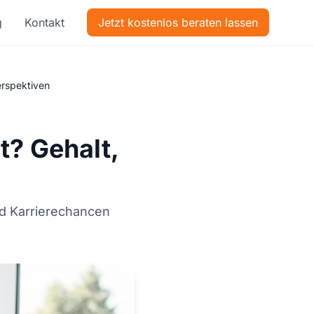
g
Kontakt
Jetzt kostenlos beraten lassen
erspektiven
t? Gehalt,
nd Karrierechancen