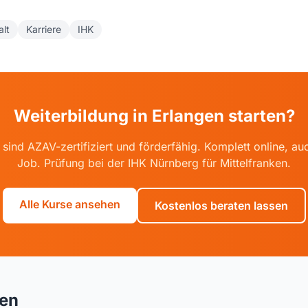
lt
Karriere
IHK
Weiterbildung in Erlangen starten?
sind AZAV-zertifiziert und förderfähig. Komplett online, 
Job. Prüfung bei der IHK Nürnberg für Mittelfranken.
Alle Kurse ansehen
Kostenlos beraten lassen
ren