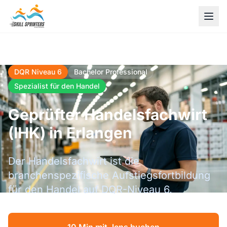
DQR Niveau 6
Bachelor Professional
Spezialist für den Handel
Geprüfter Handelsfachwirt
(IHK) in Erlangen
Der Handelsfachwirt ist die
branchenspezifische Aufstiegsfortbildung
für den Handel auf DQR-Niveau 6.