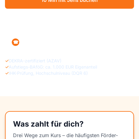
10 Min mit Jens buchen
Kostenlos reinschnuppern
+49 160 1215470
☎
✓
DEKRA-zertifiziert (AZAV)
✓
Aufstiegs-BAföG: ca. 1.000 EUR Eigenanteil
✓
IHK-Prüfung, Hochschulniveau (DQR 6)
Was zahlt für dich?
Drei Wege zum Kurs – die häufigsten Förder-