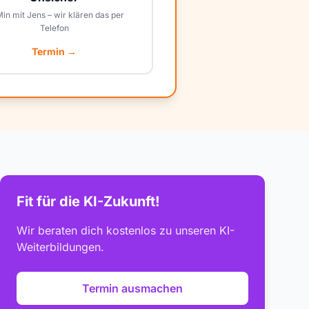
Min mit Jens – wir klären das per
Telefon
Termin →
Fit für die KI-Zukunft!
Wir beraten dich kostenlos zu unseren KI-
Weiterbildungen.
Termin ausmachen