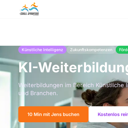
Künstliche Intelligenz
Zukunftskompetenzen
Förd
KI-Weiterbildun
Weiterbildungen im Bereich Künstliche 
und Branchen.
10 Min mit Jens buchen
Kostenlos re