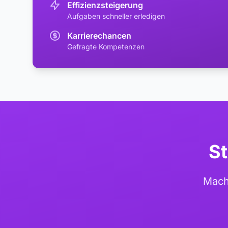
Effizienzsteigerung
Aufgaben schneller erledigen
Karrierechancen
Gefragte Kompetenzen
St
Mach 