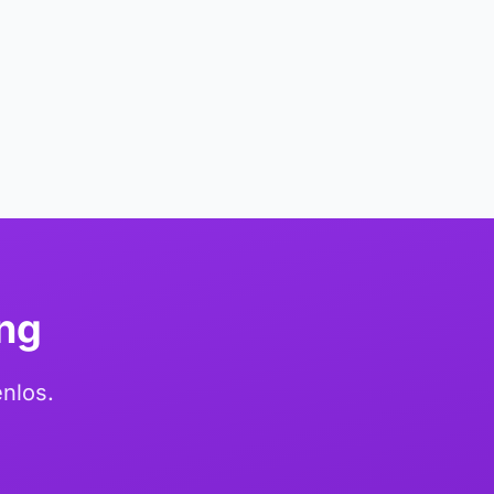
ung
enlos.