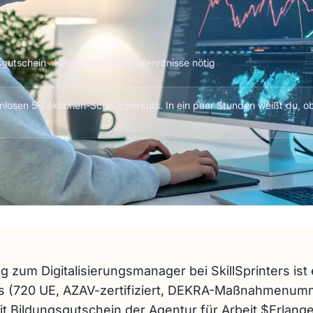
sgutschein
✓
Keine Programmierkenntnisse nötig
losen 5-Lektionen-Schnupperkurs. In ein paar Stunden weißt du, ob
g zum Digitalisierungsmanager bei SkillSprinters ist
urs (720 UE, AZAV-zertifiziert, DEKRA-Maßnahmenum
t Bildungsgutschein der Agentur für Arbeit $Erlang