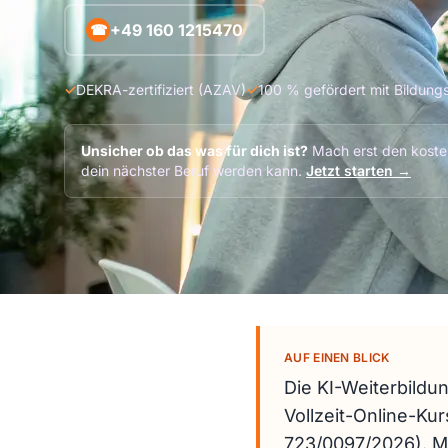
+49 160 1215470
☎
✓
DEKRA-zertifiziert (AZAV)
✓
100 % gefördert mit Bildung
Unsicher ob das was für dich ist?
Mach erst den kosten
dein nächster Beruf werden kann.
Jetzt starten →
AUF EINEN BLICK
Die KI-Weiterbildun
Vollzeit-Online-K
723/0097/2026). Mi