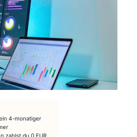
 KI
 ein 4-monatiger
mer
en zahlst du 0 EUR