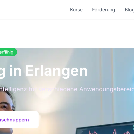
Kurse
Förderung
Blo
erfähig
g in Erlangen
Intelligenz für verschiedene Anwendungsberei
inschnuppern