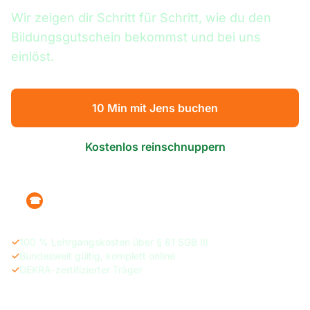
Wir zeigen dir Schritt für Schritt, wie du den
Bildungsgutschein bekommst und bei uns
einlöst.
10 Min mit Jens buchen
Kostenlos reinschnuppern
+49 160 1215470
☎
✓
100 % Lehrgangskosten über § 81 SGB III
✓
Bundesweit gültig, komplett online
✓
DEKRA-zertifizierter Träger