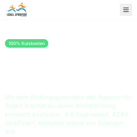
100% Kurskosten
Agentur für Arbeit
AZAV-zertifiziert
Bildungsgutschein in
Erlangen einlösen
Mit dem Bildungsgutschein der Agentur für
Arbeit machst du deine Weiterbildung
komplett kostenlos. 0 € Eigenanteil, AZAV-
zertifiziert, komplett online von Erlangen
aus.