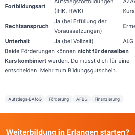
Aufstiegsfortbildungen
AZAV
Fortbildungsart
(IHK, HWK)
Kurs
Ja (bei Erfüllung der
Rechtsanspruch
Erme
Voraussetzungen)
Unterhalt
Ja (bei Vollzeit)
ALG 
Beide Förderungen können
nicht für denselben
Kurs kombiniert
werden. Du musst dich für eine
entscheiden.
Mehr zum Bildungsgutschein
.
Aufstiegs-BAföG
Förderung
AFBG
Finanzierung
Weiterbildung in Erlangen starten?